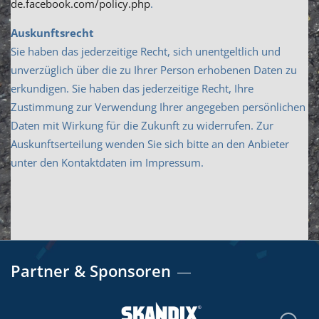
de.facebook.com/policy.php
.
Auskunftsrecht
Sie haben das jederzeitige Recht, sich unentgeltlich und
unverzüglich über die zu Ihrer Person erhobenen Daten zu
erkundigen. Sie haben das jederzeitige Recht, Ihre
Zustimmung zur Verwendung Ihrer angegeben persönlichen
Daten mit Wirkung für die Zukunft zu widerrufen. Zur
Auskunftserteilung wenden Sie sich bitte an den Anbieter
unter den Kontaktdaten im Impressum.
Partner & Sponsoren