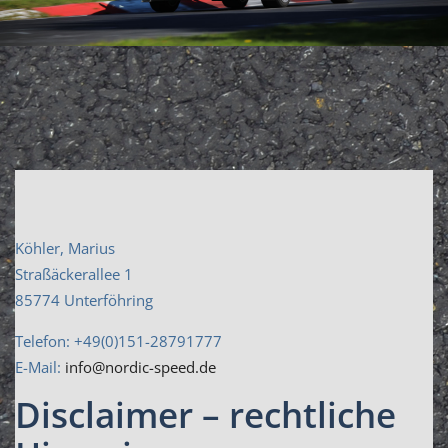
Köhler, Marius
Straßäckerallee 1
85774 Unterföhring
Telefon: +49(0)151-28791777
E-Mail:
info@nordic-speed.de
Disclaimer – rechtliche