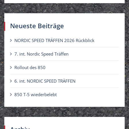
u
c
h
e
Neueste Beiträge
n
n
NORDIC SPEED TRÄFFEN 2026 Rückblick
a
c
7. int. Nordic Speed Träffen
h
Rollout des 850
:
6. int. NORDIC SPEED TRÄFFEN
850 T-5 wiederbelebt