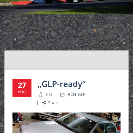
„GLP-ready“
27
AUG.
nst
RCN-GLP
Share