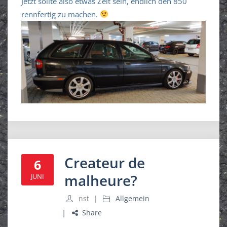
Jetzt sollte also etwas Zeit sein, endlich den 850
rennfertig zu machen.
Createur de
6
malheure?
JUNI
nst
Allgemein
Share