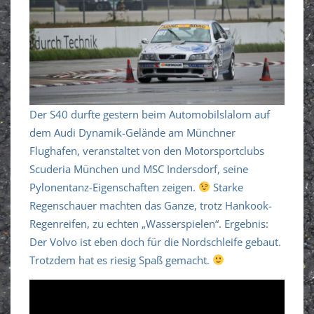
Der S40 durfte gestern beim Automobilslalom auf
dem Audi Dynamik-Gelände am Münchner
Flughafen, veranstaltet von den Motorsportclubs
Scuderia München und MSC Indersdorf, seine
Pylonentanz-Eigenschaften zeigen.
Starke
Regenschauer machten das Ganze, trotz Hankook-
Regenreifen, zu echten „Wasserspielen“. Ergebnis:
Der Volvo ist eben doch für die Nordschleife gebaut.
Trotzdem hat es riesig Spaß gemacht.