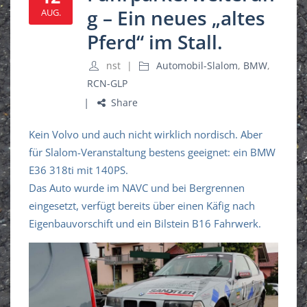
g – Ein neues „altes
AUG.
Pferd“ im Stall.
nst
Automobil-Slalom
,
BMW
,
RCN-GLP
Share
Kein Volvo und auch nicht wirklich nordisch. Aber
für Slalom-Veranstaltung bestens geeignet: ein BMW
E36 318ti mit 140PS.
Das Auto wurde im NAVC und bei Bergrennen
eingesetzt, verfügt bereits über einen Käfig nach
Eigenbauvorschift und ein Bilstein B16 Fahrwerk.