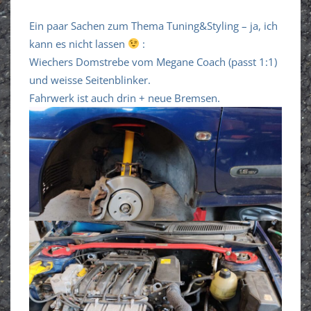
Ein paar Sachen zum Thema Tuning&Styling – ja, ich
kann es nicht lassen
:
Wiechers Domstrebe vom Megane Coach (passt 1:1)
und weisse Seitenblinker.
Fahrwerk ist auch drin + neue Bremsen.