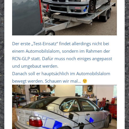
Der erste „Test-Einsatz“ findet allerdings nicht bei
einem Automobilslalom, sondern im Rahmen der
RCN-GLP statt. Dafür muss noch einiges angepasst
und umgebaut werden.
Danach soll er hauptsächlich im Automobilslalom
bewegt werden. Schauen wir mal…