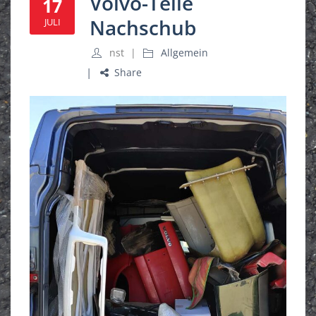
Volvo-Teile
17
Nachschub
JULI
nst
Allgemein
Share