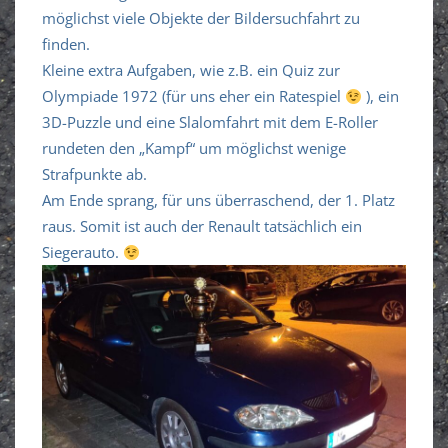
möglichst viele Objekte der Bildersuchfahrt zu
finden.
Kleine extra Aufgaben, wie z.B. ein Quiz zur
Olympiade 1972 (für uns eher ein Ratespiel
), ein
3D-Puzzle und eine Slalomfahrt mit dem E-Roller
rundeten den „Kampf“ um möglichst wenige
Strafpunkte ab.
Am Ende sprang, für uns überraschend, der 1. Platz
raus. Somit ist auch der Renault tatsächlich ein
Siegerauto.