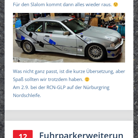
Für den Slalom kommt dann alles wieder raus.
Was nicht ganz passt, ist die kurze Übersetzung, aber
Spaß sollten wir trotzdem haben.
Am 2.9. bei der RCN-GLP auf der Nürburgring
Nordschleife.
Fuhrparkerweiterun
12