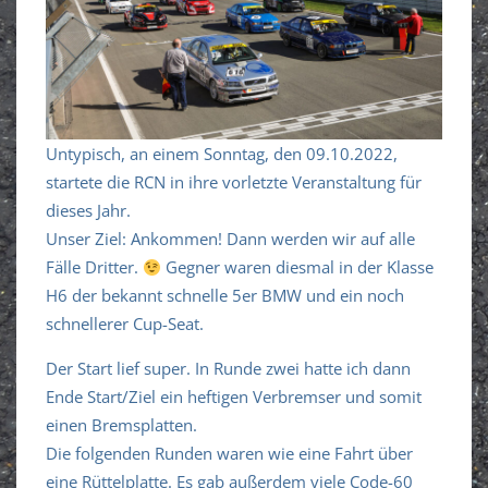
Untypisch, an einem Sonntag, den 09.10.2022,
startete die RCN in ihre vorletzte Veranstaltung für
dieses Jahr.
Unser Ziel: Ankommen! Dann werden wir auf alle
Fälle Dritter.
Gegner waren diesmal in der Klasse
H6 der bekannt schnelle 5er BMW und ein noch
schnellerer Cup-Seat.
Der Start lief super. In Runde zwei hatte ich dann
Ende Start/Ziel ein heftigen Verbremser und somit
einen Bremsplatten.
Die folgenden Runden waren wie eine Fahrt über
eine Rüttelplatte. Es gab außerdem viele Code-60