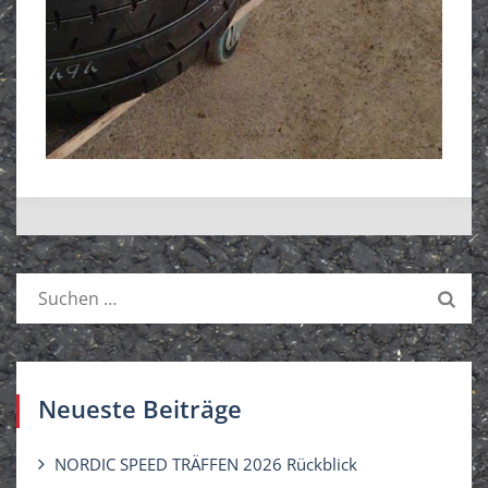
S
u
c
h
e
Neueste Beiträge
n
n
NORDIC SPEED TRÄFFEN 2026 Rückblick
a