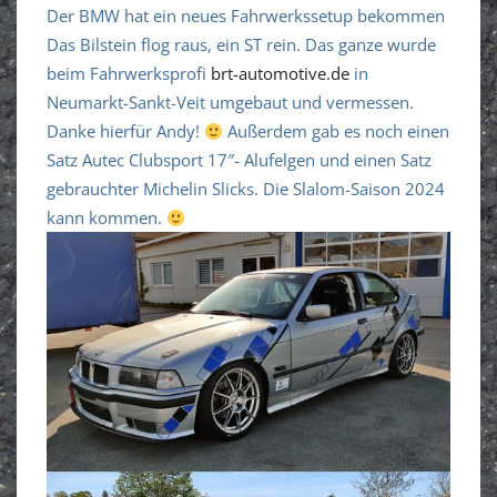
Der BMW hat ein neues Fahrwerkssetup bekommen
Das Bilstein flog raus, ein ST rein. Das ganze wurde
beim Fahrwerksprofi
brt-automotive.de
in
Neumarkt-Sankt-Veit umgebaut und vermessen.
Danke hierfür Andy!
Außerdem gab es noch einen
Satz Autec Clubsport 17″- Alufelgen und einen Satz
gebrauchter Michelin Slicks. Die Slalom-Saison 2024
kann kommen.