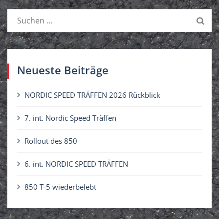
S
u
c
h
e
Neueste Beiträge
n
n
NORDIC SPEED TRÄFFEN 2026 Rückblick
a
c
7. int. Nordic Speed Träffen
h
Rollout des 850
:
6. int. NORDIC SPEED TRÄFFEN
850 T-5 wiederbelebt