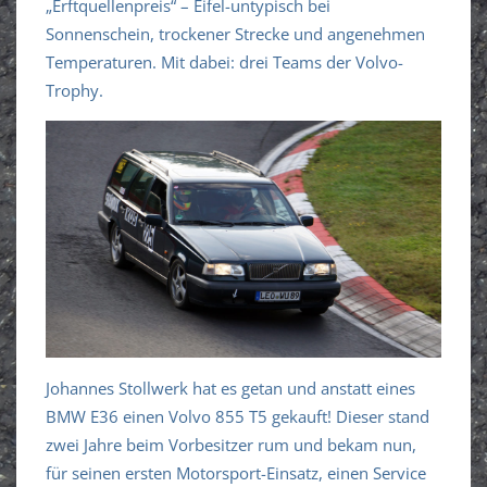
„Erftquellenpreis“ – Eifel-untypisch bei
Sonnenschein, trockener Strecke und angenehmen
Temperaturen. Mit dabei: drei Teams der Volvo-
Trophy.
Johannes Stollwerk hat es getan und anstatt eines
BMW E36 einen Volvo 855 T5 gekauft! Dieser stand
zwei Jahre beim Vorbesitzer rum und bekam nun,
für seinen ersten Motorsport-Einsatz, einen Service