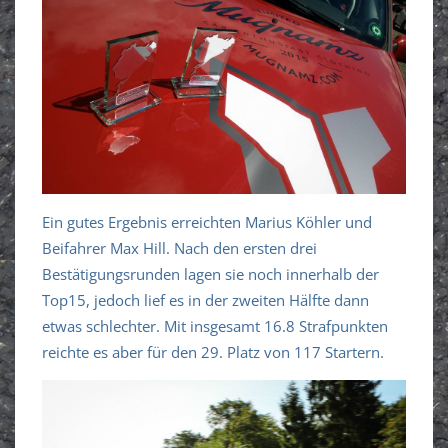
Ein gutes Ergebnis erreichten Marius Köhler und
Beifahrer Max Hill. Nach den ersten drei
Bestätigungsrunden lagen sie noch innerhalb der
Top15, jedoch lief es in der zweiten Hälfte dann
etwas schlechter. Mit insgesamt 16.8 Strafpunkten
reichte es aber für den 29. Platz von 117 Startern.