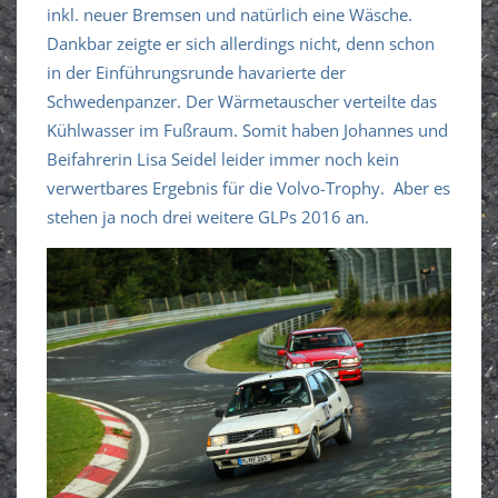
inkl. neuer Bremsen und natürlich eine Wäsche.
Dankbar zeigte er sich allerdings nicht, denn schon
in der Einführungsrunde havarierte der
Schwedenpanzer. Der Wärmetauscher verteilte das
Kühlwasser im Fußraum. Somit haben Johannes und
Beifahrerin Lisa Seidel leider immer noch kein
verwertbares Ergebnis für die Volvo-Trophy. Aber es
stehen ja noch drei weitere GLPs 2016 an.