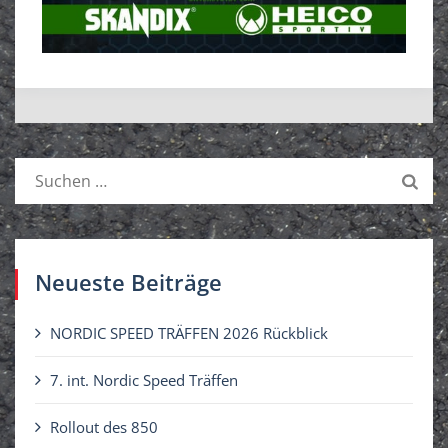
S
u
c
h
e
Neueste Beiträge
n
n
NORDIC SPEED TRÄFFEN 2026 Rückblick
a
c
7. int. Nordic Speed Träffen
h
Rollout des 850
: