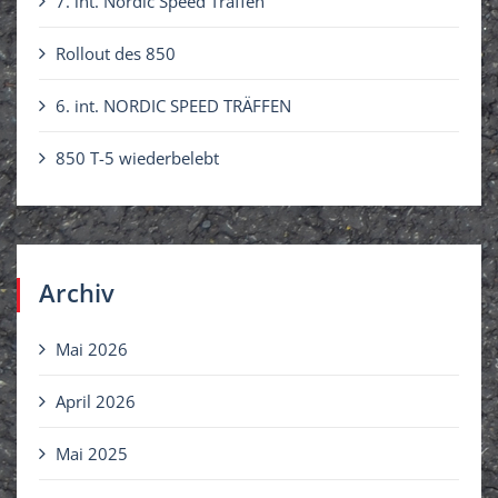
7. int. Nordic Speed Träffen
h
Rollout des 850
:
6. int. NORDIC SPEED TRÄFFEN
850 T-5 wiederbelebt
Archiv
Mai 2026
April 2026
Mai 2025