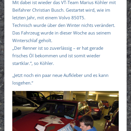
Mit dabei ist wieder das VT-Team Marius Köhler mit
Beifahrer Christian Busch. Gestartet wird, wie im
letzten Jahr, mit einem Volvo 850T5.
Technisch wurde über den Winter nichts verändert.
Das Fahrzeug wurde in dieser Woche aus seinem
Winterschlaf geholt.
„Der Renner ist so zuverlässig – er hat gerade
frisches Öl bekommen und ist somit wieder
startklar.“, so Köhler.
„Jetzt noch ein paar neue Aufkleber und es kann
losgehen.“