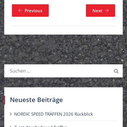
Previous
Next
S
u
c
h
e
Neueste Beiträge
n
n
NORDIC SPEED TRÄFFEN 2026 Rückblick
a
c