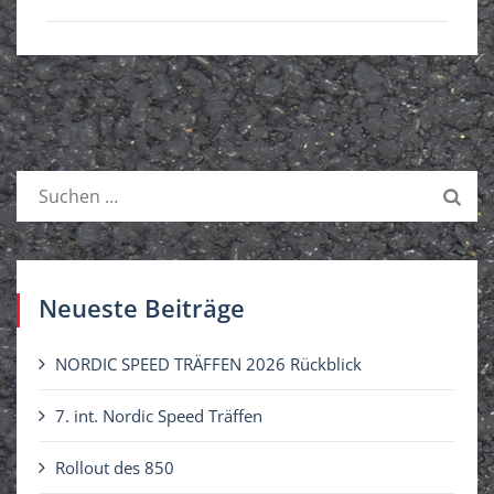
S
u
c
h
e
Neueste Beiträge
n
n
NORDIC SPEED TRÄFFEN 2026 Rückblick
a
c
7. int. Nordic Speed Träffen
h
Rollout des 850
: